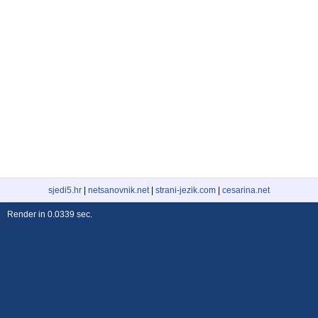
sjedi5.hr
|
netsanovnik.net
|
strani-jezik.com
|
cesarina.net
Render in 0.0339 sec.