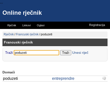
...
Online rječnik
Registracija
Rječnik
Linkovi
Oglasi
Vicevi
Mini rječnik
Rječnik
/
Francuski rječnik
/
poduzeti
Francuski rječnik
Traži
Unesi riječ
Domaći
poduzeti
entreprendre