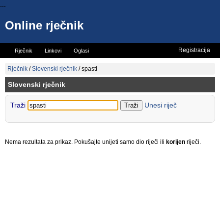
...
Online rječnik
Registracija
Rječnik
Linkovi
Oglasi
Vicevi
Mini rječnik
Rječnik
/
Slovenski rječnik
/
spasti
Slovenski rječnik
Traži
Unesi riječ
Nema rezultata za prikaz. Pokušajte unijeti samo dio riječi ili
korijen
riječi.