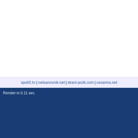
sjedi5.hr
|
netsanovnik.net
|
strani-jezik.com
|
cesarina.net
Render in 0.11 sec.