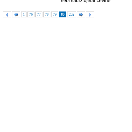
sebi sadržibjelančevine
1
76
77
78
79
80
262