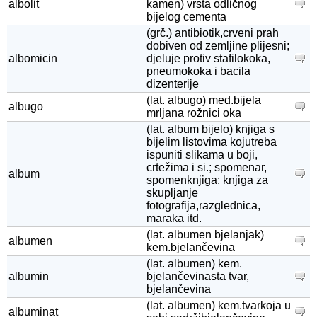
albolit
kamen) vrsta odličnog
bijelog cementa
(grč.) antibiotik,crveni prah
dobiven od zemljine plijesni;
albomicin
djeluje protiv stafilokoka,
pneumokoka i bacila
dizenterije
(lat. albugo) med.bijela
albugo
mrljana rožnici oka
(lat. album bijelo) knjiga s
bijelim listovima kojutreba
ispuniti slikama u boji,
crtežima i si.; spomenar,
album
spomenknjiga; knjiga za
skupljanje
fotografija,razglednica,
maraka itd.
(lat. albumen bjelanjak)
albumen
kem.bjelančevina
(lat. albumen) kem.
albumin
bjelančevinasta tvar,
bjelančevina
(lat. albumen) kem.tvarkoja u
albuminat