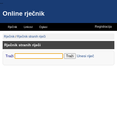
...
Online rječnik
Registracija
Rječnik
Linkovi
Oglasi
Vicevi
Mini rječnik
Rječnik
/
Rječnik stranih riječi
Rječnik stranih riječi
Traži
Unesi riječ