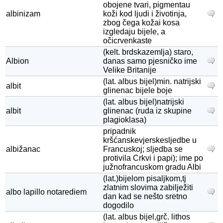
obojene tvari, pigmentau
albinizam
koži kod ljudi i životinja,
zbog čega kožai kosa
izgledaju bijele, a
očicrvenkaste
(kelt. brdskazemlja) staro,
Albion
danas samo pjesničko ime
Velike Britanije
(lat. albus bijel)min. natrijski
albit
glinenac bijele boje
(lat. albus bijel)natrijski
albit
glinenac (ruda iz skupine
plagioklasa)
pripadnik
kršćanskevjerskesljedbe u
albižanac
Francuskoj; sljedba se
protivila Crkvi i papi); ime po
južnofrancuskom gradu Albi
(lat.)bijelom pisaljkom,tj
zlatnim slovima zabilježiti
albo lapillo notarediem
dan kad se nešto sretno
dogodilo
(lat. albus bijel,grč. lithos